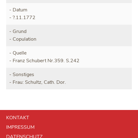
Datum
?.11.1772
Grund
Copulation
Quelle
Franz Schubert Nr.359. S.242
Sonstiges
Frau: Schultz, Cath. Dor.
NAVIGATION
KONTAKT
ÜBERSPRINGEN
IMPRESSUM
DATENSCHUTZ